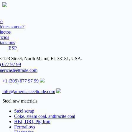
Saltar
al
contenido
io
iénes somos?
ductos
icios
táctanos
ESP
 123 Street, North Miami, FL 33181, USA.
) 677 97 99
ericasteeltrade.com
+1 (305) 677 97 99
info@americasteeltrade.com
Steel raw materials
Steel scrap
Coke, steam coal, anthracite coal
HBI, DRI, Pig Iron
Ferroalloys