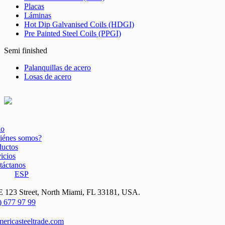
Placas
Láminas
Hot Dip Galvanised Coils (HDGI)
Pre Painted Steel Coils (PPGI)
Semi finished
Palanquillas de acero
Losas de acero
io
iénes somos?
ductos
icios
táctanos
ESP
 123 Street, North Miami, FL 33181, USA.
) 677 97 99
ericasteeltrade.com