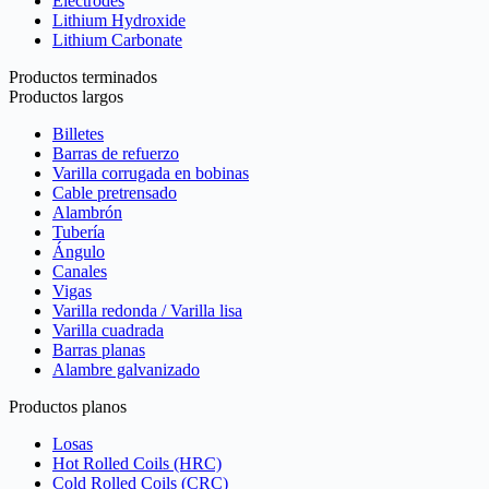
Electrodes
Lithium Hydroxide
Lithium Carbonate
Productos terminados
Productos largos
Billetes
Barras de refuerzo
Varilla corrugada en bobinas
Cable pretrensado
Alambrón
Tubería
Ángulo
Canales
Vigas
Varilla redonda / Varilla lisa
Varilla cuadrada
Barras planas
Alambre galvanizado
Productos planos
Losas
Hot Rolled Coils (HRC)
Cold Rolled Coils (CRC)